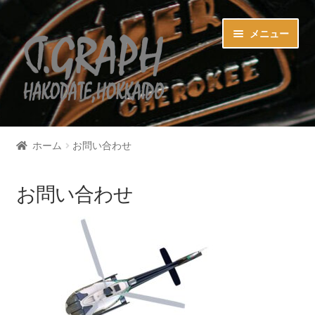
ナ
コ
メニュー
ビ
ン
ゲ
テ
ー
ン
シ
ツ
ョ
へ
ホーム
ン
ス
ホーム
お問い合わせ
へ
キ
カード決済商品
ス
ッ
キ
プ
お問い合わせ
お買い物カゴ
ッ
プ
マイアカウント
お問い合わせ