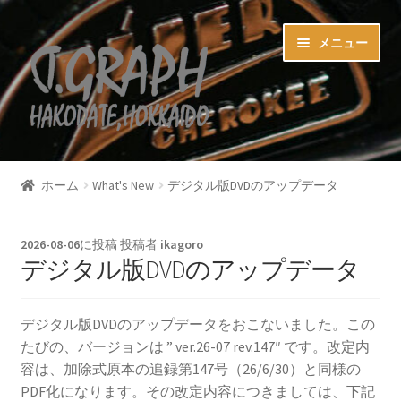
ナ
コ
メニュー
ビ
ン
ゲ
テ
ー
ン
シ
ツ
ョ
へ
ホーム
ン
ス
ホーム
What's New
デジタル版DVDのアップデータ
へ
キ
カード決済商品
ス
ッ
キ
プ
2026-08-06
に投稿
投稿者
ikagoro
お買い物カゴ
ッ
デジタル版DVDのアップデータ
プ
マイアカウント
デジタル版DVDのアップデータをおこないました。この
たびの、バージョンは ” ver.26-07 rev.147″ です。改定内
お問い合わせ
容は、加除式原本の追録第147号（26/6/30）と同様の
PDF化になります。その改定内容につきましては、下記