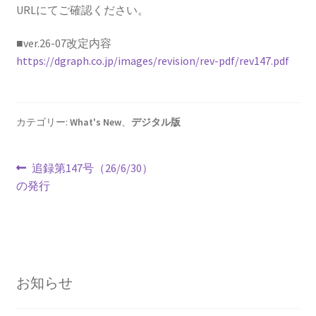
URLにてご確認ください。
■ver.26-07改定内容
https://dgraph.co.jp/images/revision/rev-pdf/rev147.pdf
カテゴリー:
What's New
、
デジタル版
投
前
追録第147号（26/6/30）
の
の発行
稿
投
ナ
稿:
ビ
ゲ
お知らせ
ー