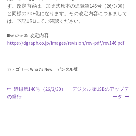
す。改定内容は、加除式原本の追録第146号（26/3/30）
と同様のPDF化になります。その改定内容につきまして
は、下記URLにてご確認ください。
■ver.26-05 改定内容
https://dgraph.co.jp/images/revision/rev-pdf/rev146.pdf
カテゴリー:
What's New
、
デジタル版
投
前
次
追録第146号（26/3/30）
デジタル版USBのアップデ
の
の
の発行
ータ
稿
投
投
ナ
稿:
稿:
ビ