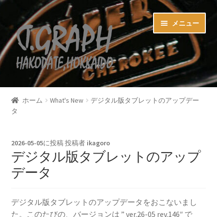
ナ
コ
メニュー
ビ
ン
ゲ
テ
ー
ン
シ
ツ
ョ
へ
ホーム
ン
ス
ホーム
What's New
デジタル版タブレットのアップデー
へ
キ
タ
カード決済商品
ス
ッ
キ
プ
お買い物カゴ
ッ
2026-05-05
に投稿
投稿者
ikagoro
プ
デジタル版タブレットのアップ
マイアカウント
データ
お問い合わせ
デジタル版タブレットのアップデータをおこないまし
た。このたびの、バージョンは ” ver.26-05 rev.146″ で